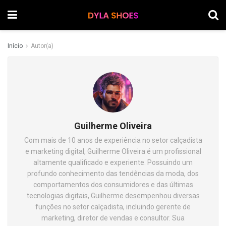
Início
Autor(a)
Guilherme Oliveira
Com mais de 10 anos de experiência no setor calçadista
e marketing digital, Guilherme Oliveira é um profissional
altamente qualificado e experiente. Possuindo um
profundo conhecimento das tendências da moda, dos
comportamentos dos consumidores e das últimas
tecnologias digitais, Guilherme desempenhou diversas
funções no setor calçadista, incluindo gerente de
marketing, diretor de vendas e consultor. Sua