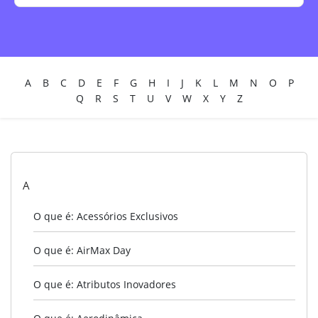
A
B
C
D
E
F
G
H
I
J
K
L
M
N
O
P
Q
R
S
T
U
V
W
X
Y
Z
A
O que é: Acessórios Exclusivos
O que é: AirMax Day
O que é: Atributos Inovadores