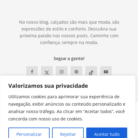
No nosso blog, calçados são mais que moda, são
expressões de estilo e conforto. Descubra sua
próxima paixão nos nossos posts. Caminhe com
confiança, sempre na moda.
Segue a gente!
Valorizamos sua privacidade
Utilizamos cookies para aprimorar sua experiência de
navegação, exibir anúncios ou conteúdo personalizado e
analisar nosso tráfego. Ao clicar em “Aceitar todos”, você
Contato
Política e Privacidade
Termos e Condições
concorda com nosso uso de cookies.
Sobre
© 2023
DylaShoes
- Premium WordPress news & magazine theme by
Personalizar
Rejeitar
Aceitar tudo
Guilherme Oliveira
.