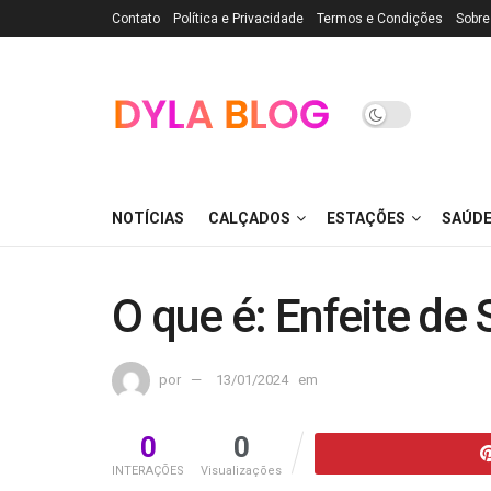
Contato
Política e Privacidade
Termos e Condições
Sobre
NOTÍCIAS
CALÇADOS
ESTAÇÕES
SAÚD
O que é: Enfeite de 
por
13/01/2024
em
0
0
INTERAÇÕES
Visualizações