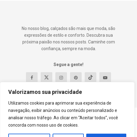
No nosso blog, calçados são mais que moda, são
expressões de estilo e conforto. Descubra sua
próxima paixão nos nossos posts. Caminhe com
confiança, sempre na moda.
Segue a gente!
Valorizamos sua privacidade
Utilizamos cookies para aprimorar sua experiência de
navegação, exibir anúncios ou conteúdo personalizado e
analisar nosso tráfego. Ao clicar em “Aceitar todos”, você
Contato
Política e Privacidade
Termos e Condições
concorda com nosso uso de cookies.
Sobre
© 2023
DylaShoes
- Premium WordPress news & magazine theme by