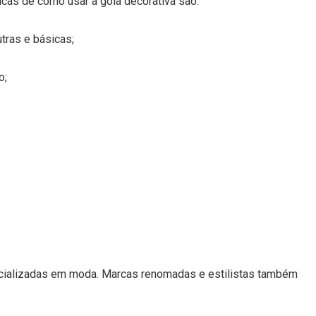
icas de como usar a gola decorativa são:
tras e básicas;
o;
pecializadas em moda. Marcas renomadas e estilistas também