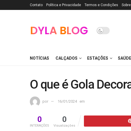
Contato
Política e Privacidade
Termos e Condições
Sobre
NOTÍCIAS
CALÇADOS
ESTAÇÕES
SAÚD
O que é Gola Decora
por
16/01/2024
em
0
0
INTERAÇÕES
Visualizações