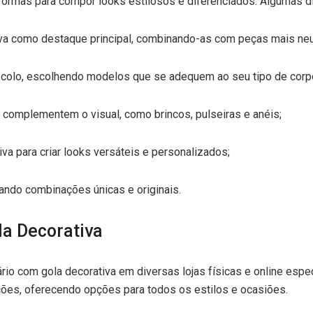
 formas para compor looks estilosos e diferenciados. Algumas d
iva como destaque principal, combinando-as com peças mais neu
 o colo, escolhendo modelos que se adequem ao seu tipo de corp
complementem o visual, como brincos, pulseiras e anéis;
va para criar looks versáteis e personalizados;
iando combinações únicas e originais.
a Decorativa
ário com gola decorativa em diversas lojas físicas e online es
ções, oferecendo opções para todos os estilos e ocasiões.