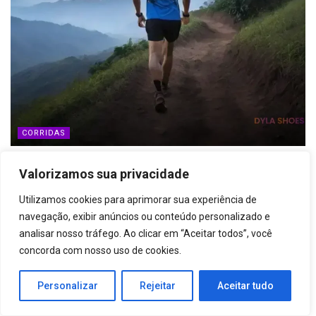
CORRIDAS
A importância da postura na corrida em trilhas:
Valorizamos sua privacidade
dicas para melhorar seu desempenho
Utilizamos cookies para aprimorar sua experiência de
06/02/2024
navegação, exibir anúncios ou conteúdo personalizado e
analisar nosso tráfego. Ao clicar em “Aceitar todos”, você
concorda com nosso uso de cookies.
Deixe um comentário
Personalizar
Rejeitar
Aceitar tudo
O seu endereço de e-mail não será publicado.
Campos
*
obrigatórios são marcados com