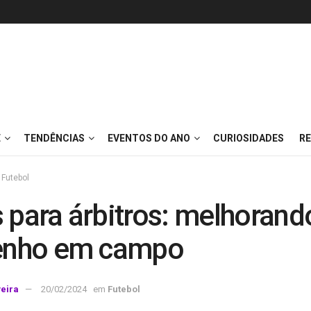
E
TENDÊNCIAS
EVENTOS DO ANO
CURIOSIDADES
RE
Futebol
 para árbitros: melhorand
nho em campo
veira
20/02/2024
em
Futebol