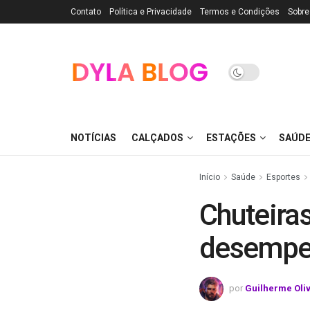
Contato
Política e Privacidade
Termos e Condições
Sobre
NOTÍCIAS
CALÇADOS
ESTAÇÕES
SAÚD
Início
Saúde
Esportes
Chuteiras
desempe
por
Guilherme Oli