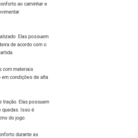
onforto ao caminhar e
ovimentar
nalizado. Elas possuem
teira de acordo com o
artida.
as com materiais
o em condições de alta
 e tração. Elas possuem
e quedas. Isso é
tmo do jogo.
onforto durante as