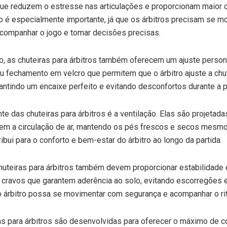
ue reduzem o estresse nas articulações e proporcionam maior c
o é especialmente importante, já que os árbitros precisam se m
companhar o jogo e tomar decisões precisas.
, as chuteiras para árbitros também oferecem um ajuste perso
u fechamento em velcro que permitem que o árbitro ajuste a chu
antindo um encaixe perfeito e evitando desconfortos durante a p
te das chuteiras para árbitros é a ventilação. Elas são projetad
tem a circulação de ar, mantendo os pés frescos e secos mesm
ibui para o conforto e bem-estar do árbitro ao longo da partida.
huteiras para árbitros também devem proporcionar estabilidade
 cravos que garantem aderência ao solo, evitando escorregões 
o árbitro possa se movimentar com segurança e acompanhar o ri
s para árbitros são desenvolvidas para oferecer o máximo de c