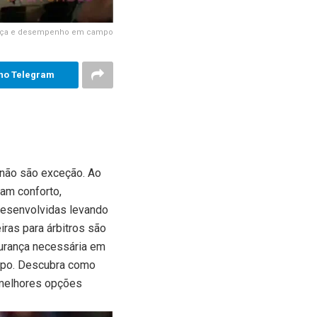
urança e desempenho em campo
no Telegram
 não são exceção. Ao
am conforto,
desenvolvidas levando
ras para árbitros são
gurança necessária em
mpo. Descubra como
s melhores opções