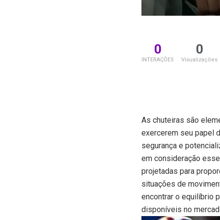
0
0
INTERAÇÕES
Visualizações
As chuteiras são eleme
exercerem seu papel d
segurança e potencial
em consideração esses
projetadas para propor
situações de moviment
encontrar o equilíbrio
disponíveis no mercado