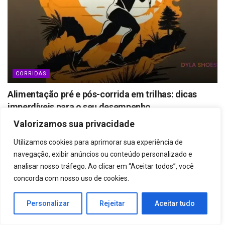
CORRIDAS
Alimentação pré e pós-corrida em trilhas: dicas
imperdíveis para o seu desempenho
07/02/2024
Valorizamos sua privacidade
Utilizamos cookies para aprimorar sua experiência de
navegação, exibir anúncios ou conteúdo personalizado e
analisar nosso tráfego. Ao clicar em “Aceitar todos”, você
concorda com nosso uso de cookies.
Personalizar
Rejeitar
Aceitar tudo