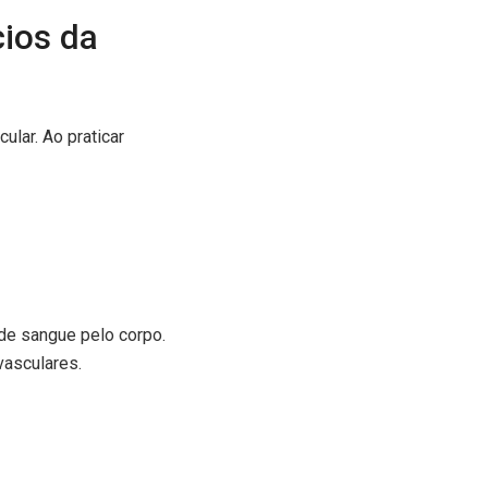
cios da
ular. Ao praticar
 de sangue pelo corpo.
vasculares.