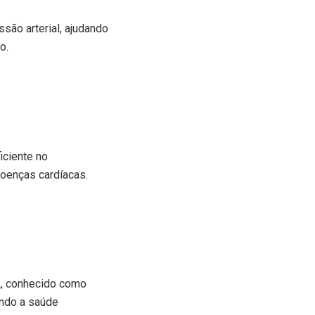
ssão arterial, ajudando
o.
iciente no
doenças cardíacas.
DL, conhecido como
ando a saúde