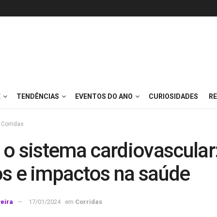
E
TENDÊNCIAS
EVENTOS DO ANO
CURIOSIDADES
RE
Corridas
 o sistema cardiovascular
os e impactos na saúde
veira
17/01/2024
em
Corridas