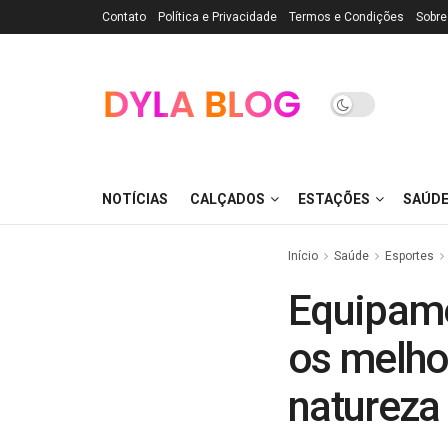
Contato
Política e Privacidade
Termos e Condições
Sobre
NOTÍCIAS
CALÇADOS
ESTAÇÕES
SAÚD
Início
Saúde
Esportes
Equipame
os melhor
natureza