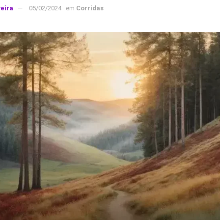
veira
05/02/2024
em
Corridas