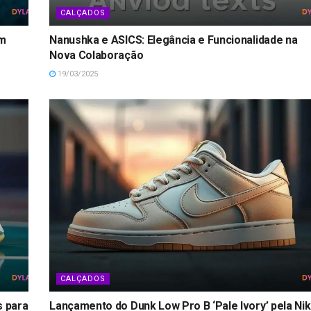
CALÇADOS
om
Nanushka e ASICS: Elegância e Funcionalidade na
Nova Colaboração
19/03/2025
CALÇADOS
s para
Lançamento do Dunk Low Pro B ‘Pale Ivory’ pela Ni