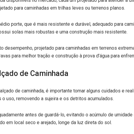
da disponíveis no mercado, cada um projetado para atender a d
etado para caminhadas em trilhas leves ou terrenos planos.
édio porte, que é mais resistente e durável, adequado para cam
ossui solas mais robustas e uma construção mais resistente.
lto desempenho, projetado para caminhadas em terrenos extrem
vas para melhor tração e construção à prova d’água para enfren
lçado de Caminhada
calçado de caminhada, é importante tomar alguns cuidados e re
 o uso, removendo a sujeira e os detritos acumulados.
uadamente antes de guardá-lo, evitando o acúmulo de umidade 
 em local seco e arejado, longe da luz direta do sol.