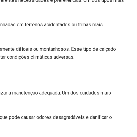
iferentes necessidades e preferências. Um dos tipos mais
inhadas em terrenos acidentados ou trilhas mais
amente difíceis ou montanhosos. Esse tipo de calçado
tar condições climáticas adversas.
alizar a manutenção adequada. Um dos cuidados mais
que pode causar odores desagradáveis e danificar o