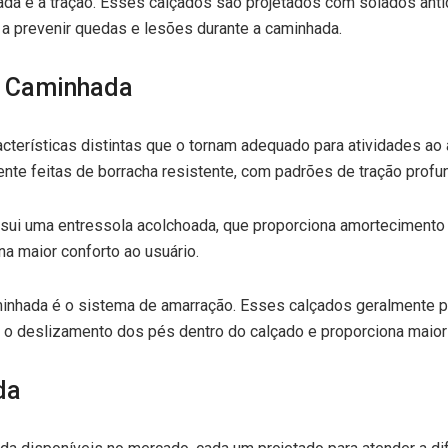
ada é a tração. Esses calçados são projetados com solados ant
a a prevenir quedas e lesões durante a caminhada.
e Caminhada
terísticas distintas que o tornam adequado para atividades ao ar
te feitas de borracha resistente, com padrões de tração profun
i uma entressola acolchoada, que proporciona amortecimento e 
na maior conforto ao usuário.
aminhada é o sistema de amarração. Esses calçados geralmente 
ar o deslizamento dos pés dentro do calçado e proporciona maior
da