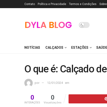
Contato
Política e Privacidade
Termos e Condições
Sobre
NOTÍCIAS
CALÇADOS
ESTAÇÕES
SAÚD
O que é: Calçado d
por
12/01/2024
em
0
0
INTERAÇÕES
Visualizações