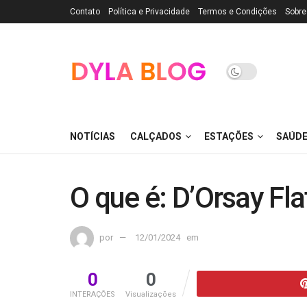
Contato
Política e Privacidade
Termos e Condições
Sobre
NOTÍCIAS
CALÇADOS
ESTAÇÕES
SAÚD
O que é: D’Orsay Fla
por
12/01/2024
em
0
0
INTERAÇÕES
Visualizações