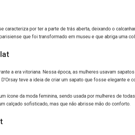
se caracteriza por ter a parte de trás aberta, deixando o calca
parisiense que foi transformado em museu e que abriga uma col
lat
durante a era vitoriana. Nessa época, as mulheres usavam sapato
e D’Orsay teve a ideia de criar um sapato que fosse elegante e
 um ícone da moda feminina, sendo usada por mulheres de todas
m calçado sofisticado, mas que não abrisse mão do conforto.
t