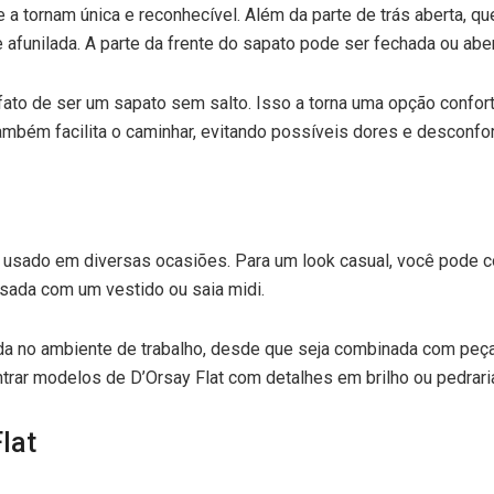
e a tornam única e reconhecível. Além da parte de trás aberta, q
afunilada. A parte da frente do sapato pode ser fechada ou ab
 fato de ser um sapato sem salto. Isso a torna uma opção confortá
ambém facilita o caminhar, evitando possíveis dores e desconfo
er usado em diversas ocasiões. Para um look casual, você pode 
usada com um vestido ou saia midi.
a no ambiente de trabalho, desde que seja combinada com peças
trar modelos de D’Orsay Flat com detalhes em brilho ou pedrari
lat