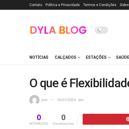
Contato
Política e Privacidade
Termos e Condições
Sobre
NOTÍCIAS
CALÇADOS
ESTAÇÕES
SAÚD
O que é Flexibilidad
por
16/01/2024
em
0
0
INTERAÇÕES
Visualizações