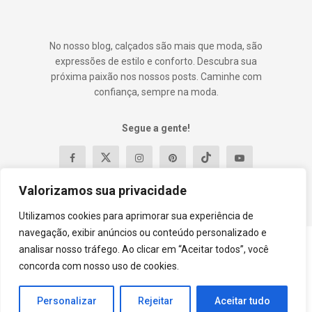
No nosso blog, calçados são mais que moda, são
expressões de estilo e conforto. Descubra sua
próxima paixão nos nossos posts. Caminhe com
confiança, sempre na moda.
Segue a gente!
Valorizamos sua privacidade
Utilizamos cookies para aprimorar sua experiência de
navegação, exibir anúncios ou conteúdo personalizado e
analisar nosso tráfego. Ao clicar em “Aceitar todos”, você
Contato
Política e Privacidade
Termos e Condições
concorda com nosso uso de cookies.
Sobre
© 2023
DylaShoes
- Premium WordPress news & magazine theme by
Personalizar
Rejeitar
Aceitar tudo
Guilherme Oliveira
.