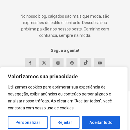
No nosso blog, calçados são mais que moda, são
expressões de estilo e conforto. Descubra sua
próxima paixão nos nossos posts. Caminhe com
confiança, sempre na moda.
Segue a gente!
Valorizamos sua privacidade
Utilizamos cookies para aprimorar sua experiência de
navegação, exibir anúncios ou conteúdo personalizado e
analisar nosso tráfego. Ao clicar em “Aceitar todos”, você
Contato
Política e Privacidade
Termos e Condições
concorda com nosso uso de cookies.
Sobre
© 2023
DylaShoes
- Premium WordPress news & magazine theme by
Personalizar
Rejeitar
Aceitar tudo
Guilherme Oliveira
.