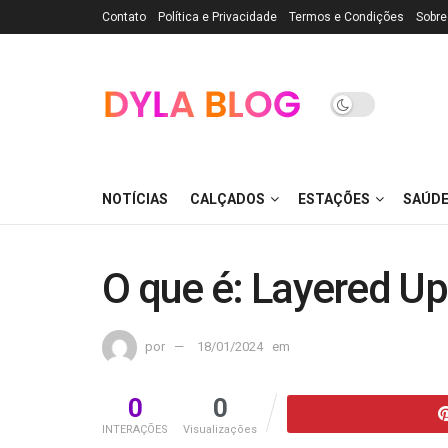
Contato
Política e Privacidade
Termos e Condições
Sobre
NOTÍCIAS
CALÇADOS
ESTAÇÕES
SAÚD
O que é: Layered U
por
18/01/2024
em
0
0
INTERAÇÕES
Visualizações