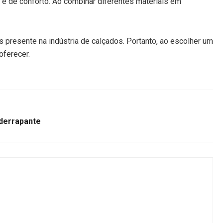
 e de conforto. Ao combinar diferentes materiais em
 presente na indústria de calçados. Portanto, ao escolher um
oferecer.
iderrapante