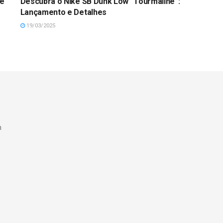
ke
Descubra o Nike SB Dunk Low “Tourmaline”:
Lançamento e Detalhes
19/03/2025
e
m