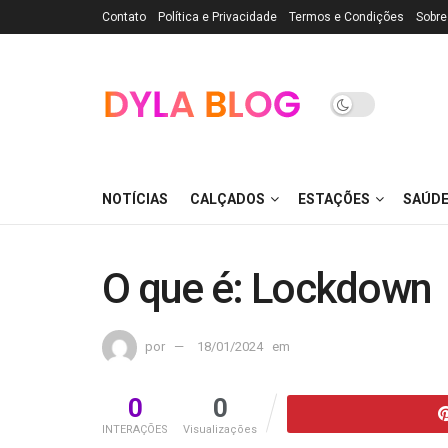
Contato
Política e Privacidade
Termos e Condições
Sobre
NOTÍCIAS
CALÇADOS
ESTAÇÕES
SAÚD
O que é: Lockdown
por
18/01/2024
em
0
0
INTERAÇÕES
Visualizações