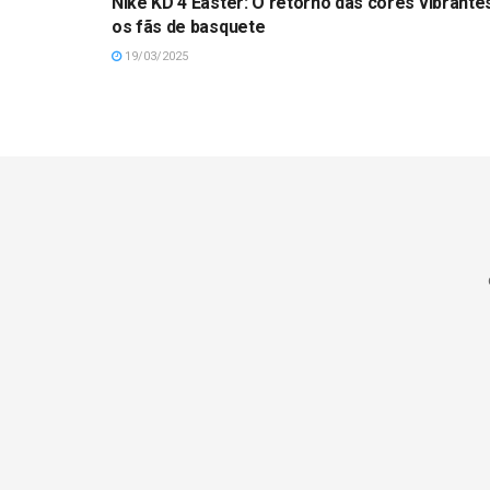
Nike KD 4 Easter: O retorno das cores vibrante
os fãs de basquete
19/03/2025