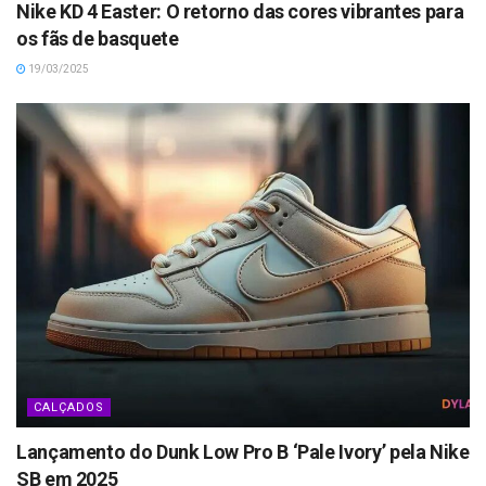
Nike KD 4 Easter: O retorno das cores vibrantes para
os fãs de basquete
19/03/2025
CALÇADOS
Lançamento do Dunk Low Pro B ‘Pale Ivory’ pela Nike
SB em 2025