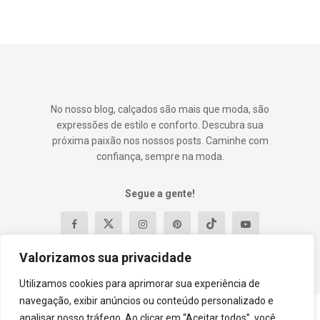
No nosso blog, calçados são mais que moda, são
expressões de estilo e conforto. Descubra sua
próxima paixão nos nossos posts. Caminhe com
confiança, sempre na moda.
Segue a gente!
Valorizamos sua privacidade
Utilizamos cookies para aprimorar sua experiência de
navegação, exibir anúncios ou conteúdo personalizado e
analisar nosso tráfego. Ao clicar em “Aceitar todos”, você