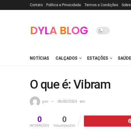
Contato
Política e Privacidade
Termos e Condições
Sobre
NOTÍCIAS
CALÇADOS
ESTAÇÕES
SAÚD
O que é: Vibram
por
03/02/2024
em
0
0
INTERAÇÕES
Visualizações