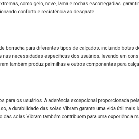
 extremas, como gelo, neve, lama e rochas escorregadias, garan
cionando conforto e resistência ao desgaste.
 borracha para diferentes tipos de calçados, incluindo botas d
 nas necessidades específicas dos usuários, levando em conside
Vibram também produz palmilhas e outros componentes para calç
s para os usuários. A aderência excepcional proporcionada pel
isso, a durabilidade das solas Vibram garante uma vida útil mai
orto das solas Vibram também contribuem para uma experiência m