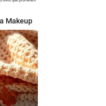
ncríveis que prometem
na Makeup