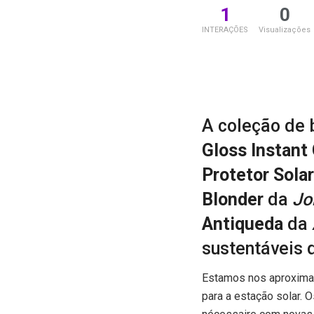
1
0
INTERAÇÕES
Visualizações
A coleção de 
Gloss Instant
Protetor Sola
Blonder
da
Jo
Antiqueda
da
sustentáveis
Estamos nos aproximan
para a estação solar. 