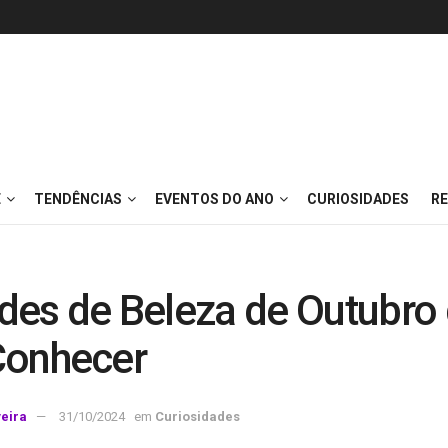
E
TENDÊNCIAS
EVENTOS DO ANO
CURIOSIDADES
RE
des de Beleza de Outubro
Conhecer
veira
31/10/2024
em
Curiosidades