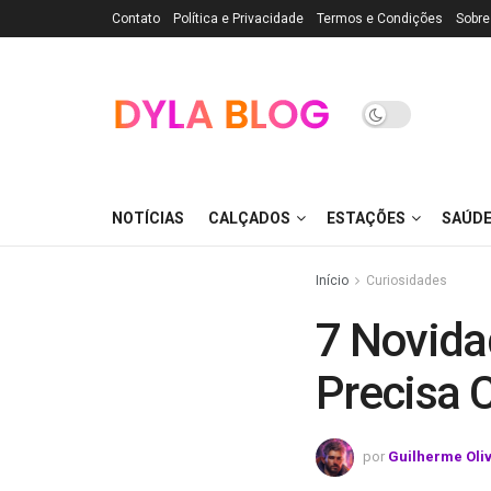
Contato
Política e Privacidade
Termos e Condições
Sobre
NOTÍCIAS
CALÇADOS
ESTAÇÕES
SAÚD
Início
Curiosidades
7 Novida
Precisa 
por
Guilherme Oli