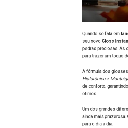
Quando se fala em
la
seu novo
Gloss Insta
pedras preciosas. As o
para trazer um toque d
A fórmula dos glosses
Hialurônico
e
Manteiga
de conforto, garantin
ótimos.
Um dos grandes difere
ainda mais prazerosa. 
para o dia a dia.