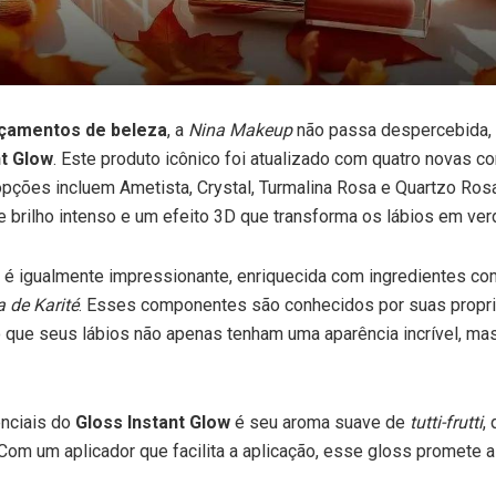
nçamentos de beleza
, a
Nina Makeup
não passa despercebida,
nt Glow
. Este produto icônico foi atualizado com quatro novas co
pções incluem Ametista, Crystal, Turmalina Rosa e Quartzo Rosa
e brilho intenso e um efeito 3D que transforma os lábios em verd
 é igualmente impressionante, enriquecida com ingredientes c
 de Karité
. Esses componentes são conhecidos por suas propri
do que seus lábios não apenas tenham uma aparência incrível, m
nciais do
Gloss Instant Glow
é seu aroma suave de
tutti-frutti
,
Com um aplicador que facilita a aplicação, esse gloss promete 