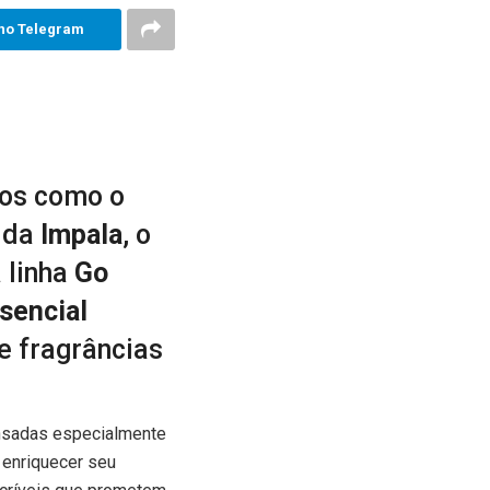
no Telegram
tos como o
 da
Impala
, o
a linha
Go
ssencial
e fragrâncias
nsadas especialmente
 enriquecer seu