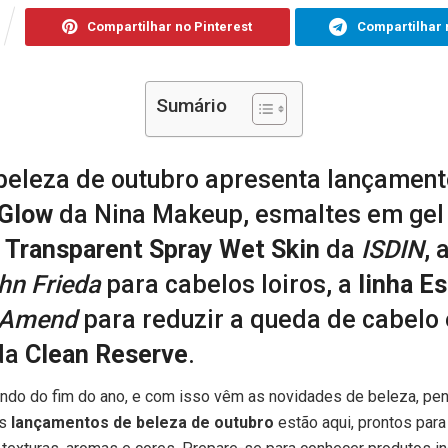
Compartilhar no Pinterest
Compartilhar 
Sumário
beleza de outubro apresenta lançamen
 Glow
da Nina Makeup, esmaltes em gel
r Transparent Spray Wet Skin
da
ISDIN
, 
hn Frieda
para cabelos loiros, a
linha E
Amend
para reduzir a queda de cabelo 
 da
Clean Reserve
.
do do fim do ano, e com isso vêm as novidades de beleza, pe
Os
lançamentos de beleza de outubro
estão aqui, prontos para