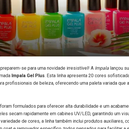
preparem-se para uma novidade irresistível! A
Impala
lançou su
amada
Impala Gel Plus
. Esta linha apresenta 20 cores sofisticada
ara profissionais de beleza, oferecendo uma paleta variada que 
foram formulados para oferecer alta durabilidade e um acabamen
eles secam rapidamente em cabines UV/LED, garantindo um visu
variedade de cores, a linha também inclui produtos auxiliares, c
op coat e removedor específico, todos pensados para facilitar a