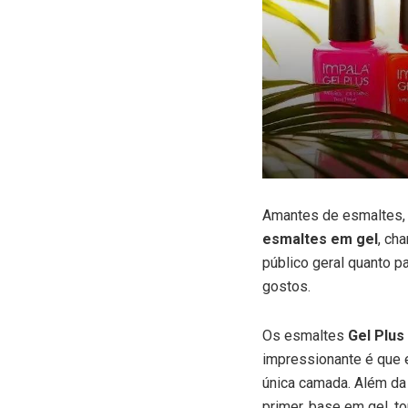
Amantes de esmaltes, 
esmaltes em gel
, ch
público geral quanto p
gostos.
Os esmaltes
Gel Plus
impressionante é que 
única camada. Além da 
primer, base em gel, t