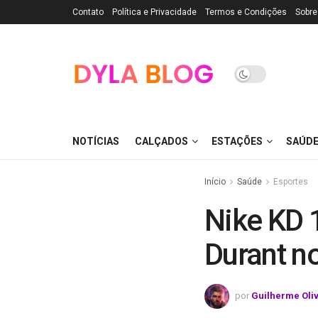
Contato
Política e Privacidade
Termos e Condições
Sobre
NOTÍCIAS
CALÇADOS
ESTAÇÕES
SAÚD
Início
Saúde
Esportes
Nike KD 
Durant n
por
Guilherme Oli