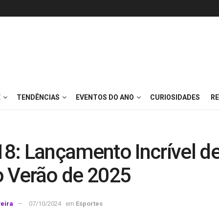
E
TENDÊNCIAS
EVENTOS DO ANO
CURIOSIDADES
RE
18: Lançamento Incrível d
o Verão de 2025
veira
07/10/2024
em
Esportes