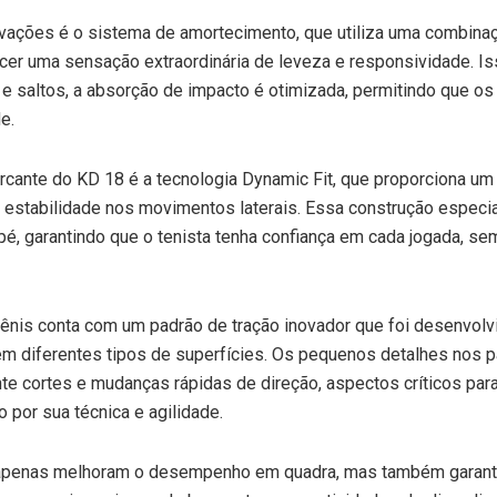
ovações é o sistema de amortecimento, que utiliza uma combin
er uma sensação extraordinária de leveza e responsividade. Iss
 e saltos, a absorção de impacto é otimizada, permitindo que 
e.
arcante do KD 18 é a tecnologia Dynamic Fit, que proporciona um
 estabilidade nos movimentos laterais. Essa construção especi
 pé, garantindo que o tenista tenha confiança em cada jogada, s
tênis conta com um padrão de tração inovador que foi desenvolv
m diferentes tipos de superfícies. Os pequenos detalhes nos 
nte cortes e mudanças rápidas de direção, aspectos críticos pa
 por sua técnica e agilidade.
apenas melhoram o desempenho em quadra, mas também garant