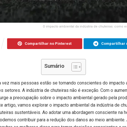
O impacto ambiental da indústria de chuteiras: como e
Compartilhar no Pinterest
Compartilhar 
Sumário
a vez mais pessoas estão se tornando conscientes do impacto 
es setores. A indústria de chuteiras não é exceção. Com o aum
surge a preocupação sobre o impacto ambiental gerado pela pr
 artigo, vamos explorar o impacto ambiental da indústria de chu
huteiras sustentáveis. Ao adotar uma abordagem consciente na h
podemos contribuir para a redução dos danos ao meio ambiente