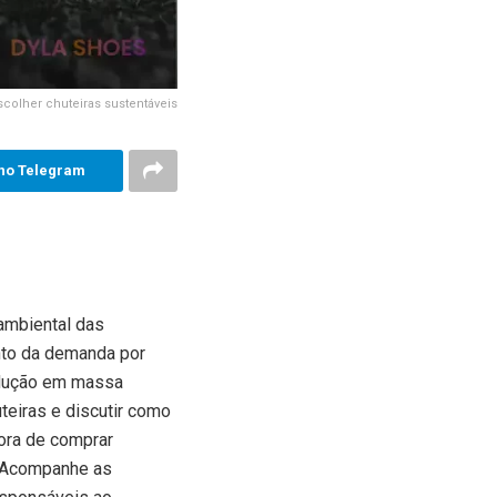
scolher chuteiras sustentáveis
no Telegram
ambiental das
ento da demanda por
odução em massa
teiras e discutir como
ora de comprar
. Acompanhe as