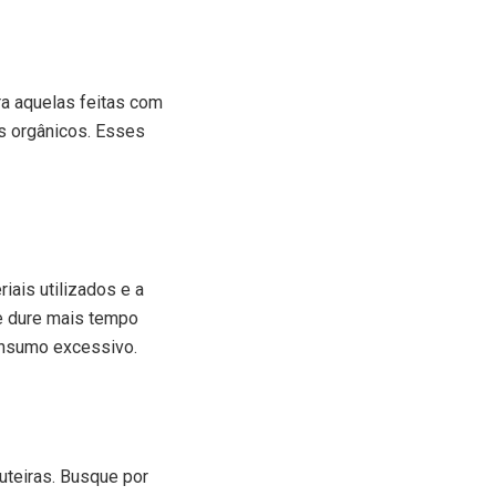
ara aquelas feitas com
os orgânicos. Esses
iais utilizados e a
ue dure mais tempo
consumo excessivo.
uteiras. Busque por