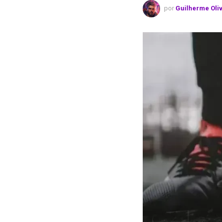
por
Guilherme Oli