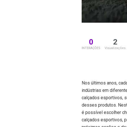
0
2
INTERAÇÕES
Visualizações
Nos últimos anos, cad
indústrias em diferent
calçados esportivos, 
desses produtos. Neste
é possível escolher c
calçados esportivos, 