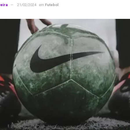
veira
21/02/2024
em
Futebol