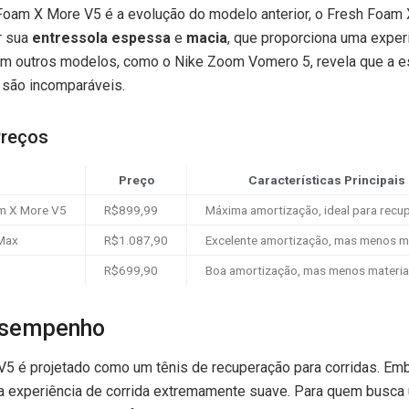
oam X More V5 é a evolução do modelo anterior, o Fresh Foam 
r sua
entressola espessa
e
macia
, que proporciona uma expe
om outros modelos, como o Nike Zoom Vomero 5, revela que a e
são incomparáveis.
reços
Preço
Características Principais
m X More V5
R$899,99
Máxima amortização, ideal para recu
 Max
R$1.087,90
Excelente amortização, mas menos m
R$699,90
Boa amortização, mas menos materia
esempenho
5 é projetado como um tênis de recuperação para corridas. Emb
ma experiência de corrida extremamente suave. Para quem busca 