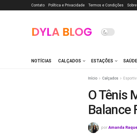
Contato
Política e Privacidade
Termos e Condições
Sobre
NOTÍCIAS
CALÇADOS
ESTAÇÕES
SAÚD
Início
Calçados
Esporti
O Tênis 
Balance 
por
Amanda Raque