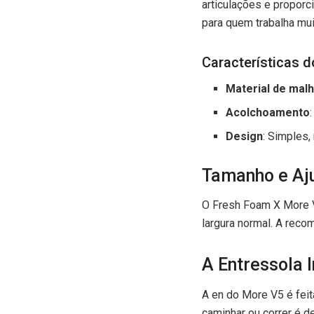
articulações e proporc
para quem trabalha mu
Características 
Material de mal
Acolchoamento
Design
: Simples,
Tamanho e Aj
O Fresh Foam X More 
largura normal. A reco
A Entressola I
A en do More V5 é fei
caminhar ou correr é d