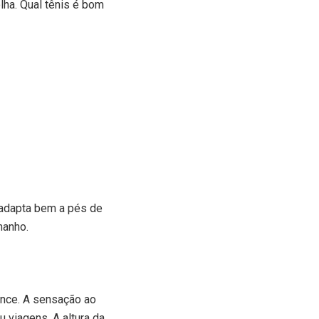
lha. Qual tênis é bom
adapta bem a pés de
manho.
ance. A sensação ao
 viagens. A altura da