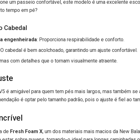
ione um passeio confortável, este modelo é uma excelente esco
ito tempo em pé?
do Cabedal
ha engenheirada
: Proporciona respirabilidade e conforto.
: O cabedal é bem acolchoado, garantindo um ajuste confortável.
 mas com detalhes que o tornam visualmente atraente.
uste
V5 é amigável para quem tem pés mais largos, mas também se 
mendação é optar pelo tamanho padrão, pois o ajuste é fiel ao ta
ncrível
ta de
Fresh Foam X
, um dos materiais mais macios da New Bal
e estar sobre nuvens, tornando-o ideal para longas caminhadas ou