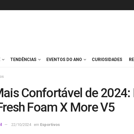
E
TENDÊNCIAS
EVENTOS DO ANO
CURIOSIDADES
RE
vos
Mais Confortável de 2024
Fresh Foam X More V5
l
22/10/2024
em
Esportivos