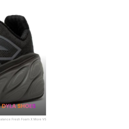
 Balance Fresh Foam X More V5