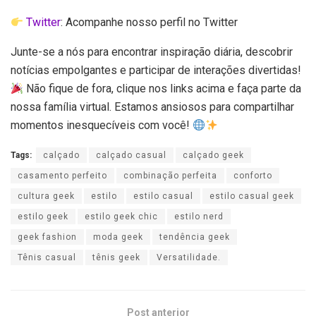
Twitter
: Acompanhe nosso perfil no Twitter
Junte-se a nós para encontrar inspiração diária, descobrir
notícias empolgantes e participar de interações divertidas!
Não fique de fora, clique nos links acima e faça parte da
nossa família virtual. Estamos ansiosos para compartilhar
momentos inesquecíveis com você!
Tags:
calçado
calçado casual
calçado geek
casamento perfeito
combinação perfeita
conforto
cultura geek
estilo
estilo casual
estilo casual geek
estilo geek
estilo geek chic
estilo nerd
geek fashion
moda geek
tendência geek
Tênis casual
tênis geek
Versatilidade.
Post anterior