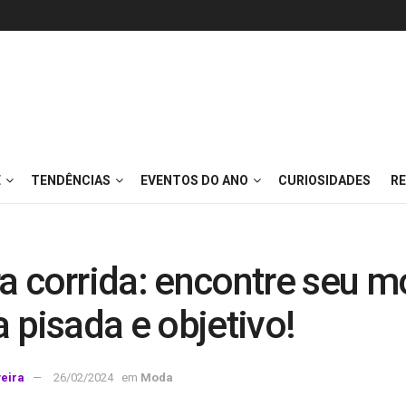
E
TENDÊNCIAS
EVENTOS DO ANO
CURIOSIDADES
RE
ra corrida: encontre seu 
a pisada e objetivo!
veira
26/02/2024
em
Moda