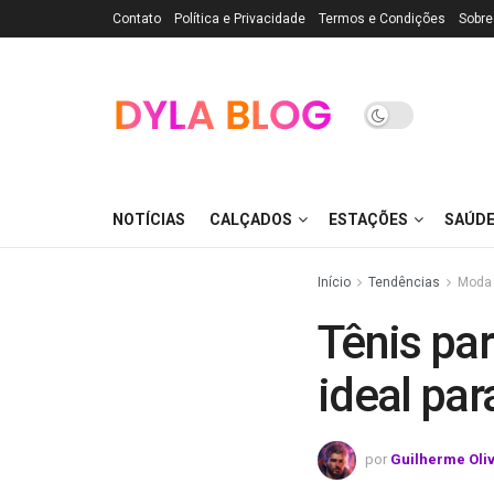
Contato
Política e Privacidade
Termos e Condições
Sobre
NOTÍCIAS
CALÇADOS
ESTAÇÕES
SAÚD
Início
Tendências
Moda
Tênis pa
ideal par
por
Guilherme Oli