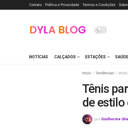
Contato
Política e Privacidade
Termos e Condições
Sobre
NOTÍCIAS
CALÇADOS
ESTAÇÕES
SAÚD
Início
Tendências
Moda
Tênis par
de estilo
por
Guilherme Oli