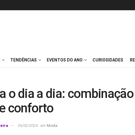
E
TENDÊNCIAS
EVENTOS DO ANO
CURIOSIDADES
RE
a o dia a dia: combinação 
 e conforto
veira
26/02/2024
em
Moda