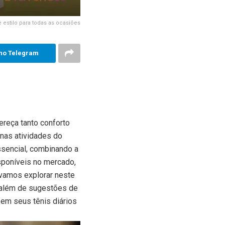
e estilo para todas as ocasiões
no Telegram
ereça tanto conforto
 nas atividades do
ssencial, combinando a
sponíveis no mercado,
 vamos explorar neste
, além de sugestões de
 em seus tênis diários