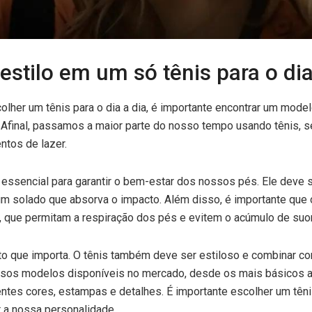
estilo em um só tênis para o dia
olher um tênis para o dia a dia, é importante encontrar um mode
. Afinal, passamos a maior parte do nosso tempo usando tênis, se
tos de lazer.
 essencial para garantir o bem-estar dos nossos pés. Ele deve 
m solado que absorva o impacto. Além disso, é importante que o
, que permitam a respiração dos pés e evitem o acúmulo de suor
to que importa. O tênis também deve ser estiloso e combinar co
rsos modelos disponíveis no mercado, desde os mais básicos a
ntes cores, estampas e detalhes. É importante escolher um têni
 a nossa personalidade.