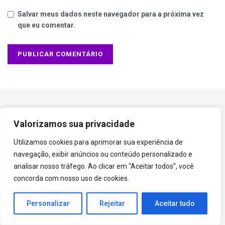
Salvar meus dados neste navegador para a próxima vez
que eu comentar.
Valorizamos sua privacidade
No nosso blog, calçados são mais que moda, são
Utilizamos cookies para aprimorar sua experiência de
expressões de estilo e conforto. Descubra sua
navegação, exibir anúncios ou conteúdo personalizado e
próxima paixão nos nossos posts. Caminhe com
analisar nosso tráfego. Ao clicar em “Aceitar todos”, você
confiança, sempre na moda.
concorda com nosso uso de cookies.
Segue a gente!
Personalizar
Rejeitar
Aceitar tudo