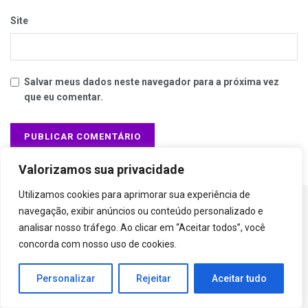
Site
Salvar meus dados neste navegador para a próxima vez
que eu comentar.
Valorizamos sua privacidade
Utilizamos cookies para aprimorar sua experiência de
navegação, exibir anúncios ou conteúdo personalizado e
analisar nosso tráfego. Ao clicar em “Aceitar todos”, você
concorda com nosso uso de cookies.
No nosso blog, calçados são mais que moda, são
expressões de estilo e conforto. Descubra sua
próxima paixão nos nossos posts. Caminhe com
Personalizar
Rejeitar
Aceitar tudo
confiança, sempre na moda.