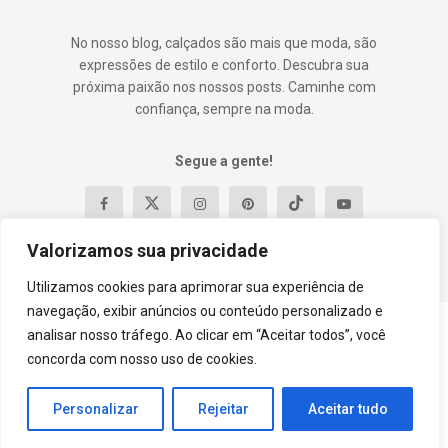
No nosso blog, calçados são mais que moda, são
expressões de estilo e conforto. Descubra sua
próxima paixão nos nossos posts. Caminhe com
confiança, sempre na moda.
Segue a gente!
Valorizamos sua privacidade
Utilizamos cookies para aprimorar sua experiência de
navegação, exibir anúncios ou conteúdo personalizado e
analisar nosso tráfego. Ao clicar em “Aceitar todos”, você
Contato
Política e Privacidade
Termos e Condições
concorda com nosso uso de cookies.
Sobre
© 2023
DylaShoes
- Premium WordPress news & magazine theme by
Personalizar
Rejeitar
Aceitar tudo
Guilherme Oliveira
.