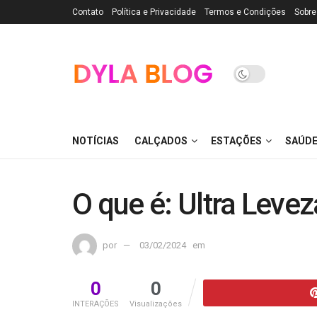
Contato
Política e Privacidade
Termos e Condições
Sobre
NOTÍCIAS
CALÇADOS
ESTAÇÕES
SAÚD
O que é: Ultra Levez
por
03/02/2024
em
0
0
INTERAÇÕES
Visualizações