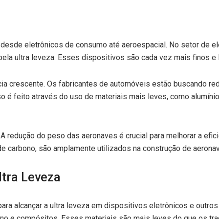
, desde eletrônicos de consumo até aeroespacial. No setor de 
pela ultra leveza. Esses dispositivos são cada vez mais finos e l
cia crescente. Os fabricantes de automóveis estão buscando redu
o é feito através do uso de materiais mais leves, como alumíni
. A redução do peso das aeronaves é crucial para melhorar a efi
de carbono, são amplamente utilizados na construção de aerona
ltra Leveza
para alcançar a ultra leveza em dispositivos eletrônicos e outro
ono e compósitos. Esses materiais são mais leves do que os tra