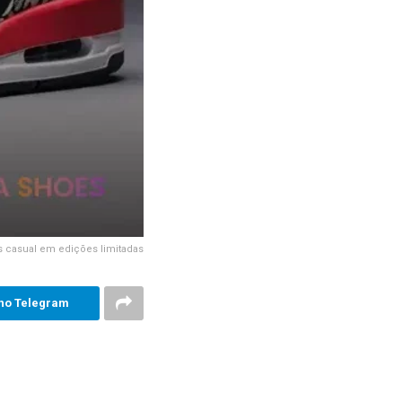
s casual em edições limitadas
no Telegram