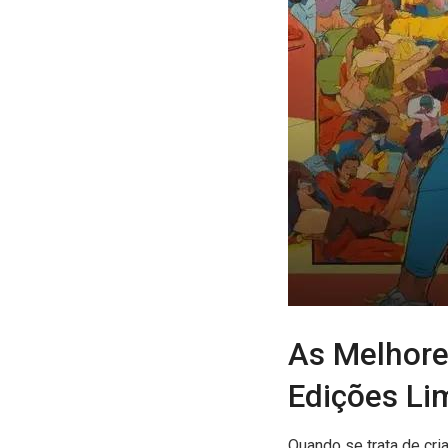
As Melhore
Edições Li
Quando se trata de cri