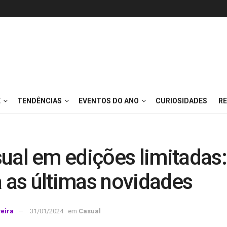
E
TENDÊNCIAS
EVENTOS DO ANO
CURIOSIDADES
RE
sual em edições limitadas:
 as últimas novidades
veira
31/01/2024
em
Casual