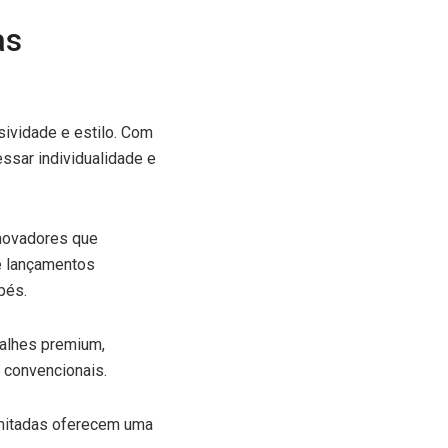
as
ividade e estilo. Com
ssar individualidade e
inovadores que
é lançamentos
pés.
talhes premium,
 convencionais.
imitadas oferecem uma