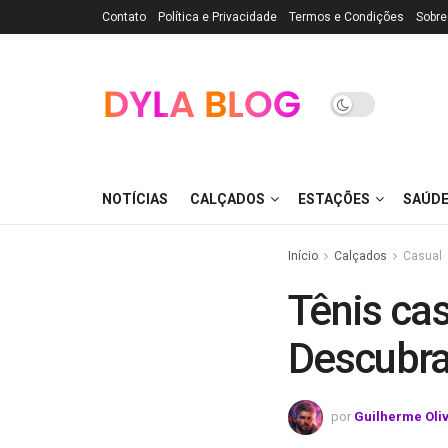
Contato
Política e Privacidade
Termos e Condições
Sobre
NOTÍCIAS
CALÇADOS
ESTAÇÕES
SAÚD
Início
Calçados
Casual
Tênis ca
Descubra
por
Guilherme Oli