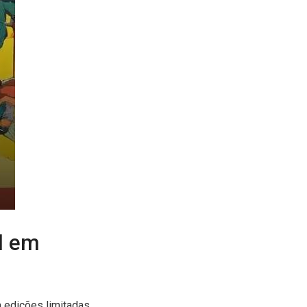
l em
m edições limitadas