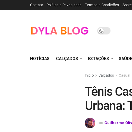
Contato
Política e Privacidade
Termos e Condições
Sobre
NOTÍCIAS
CALÇADOS
ESTAÇÕES
SAÚD
Início
Calçados
Casual
Tênis Cas
Urbana: 
por
Guilherme Oli