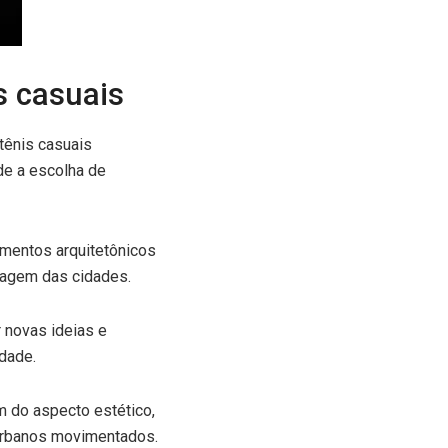
s casuais
tênis casuais
de a escolha de
mentos arquitetônicos
sagem das cidades.
r novas ideias e
dade.
m do aspecto estético,
urbanos movimentados.