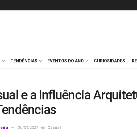
E
TENDÊNCIAS
EVENTOS DO ANO
CURIOSIDADES
RE
ual e a Influência Arquitet
Tendências
veira
30/01/2024
em
Casual