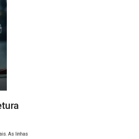
etura
is. As linhas