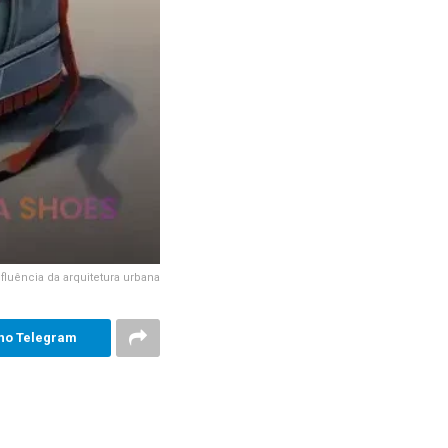
nfluência da arquitetura urbana
no Telegram