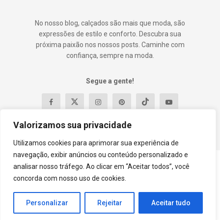
No nosso blog, calçados são mais que moda, são
expressões de estilo e conforto. Descubra sua
próxima paixão nos nossos posts. Caminhe com
confiança, sempre na moda.
Segue a gente!
Valorizamos sua privacidade
Utilizamos cookies para aprimorar sua experiência de
navegação, exibir anúncios ou conteúdo personalizado e
analisar nosso tráfego. Ao clicar em “Aceitar todos”, você
Contato
Política e Privacidade
Termos e Condições
concorda com nosso uso de cookies.
Sobre
© 2023
DylaShoes
- Premium WordPress news & magazine theme by
Personalizar
Rejeitar
Aceitar tudo
Guilherme Oliveira
.