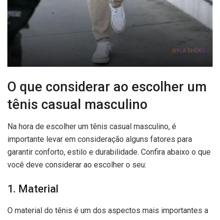
O que considerar ao escolher um
tênis casual masculino
Na hora de escolher um tênis casual masculino, é
importante levar em consideração alguns fatores para
garantir conforto, estilo e durabilidade. Confira abaixo o que
você deve considerar ao escolher o seu:
1. Material
O material do tênis é um dos aspectos mais importantes a