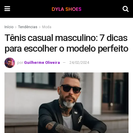
Início
Tendências
Moda
Tênis casual masculino: 7 dicas
para escolher o modelo perfeito
por
Guilherme Oliveira
24/02/2024