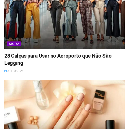
MODA
28 Calças para Usar no Aeroporto que Não São
Legging
31/10/2024