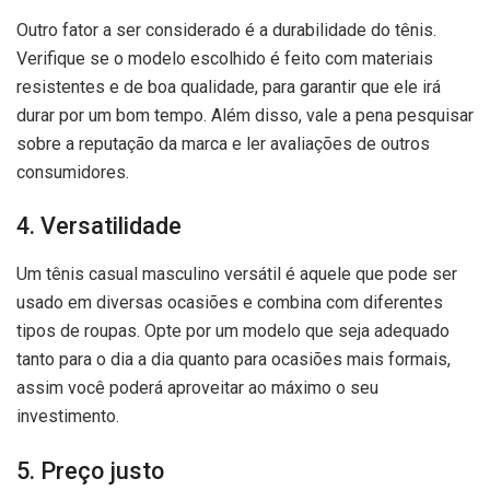
Outro fator a ser considerado é a durabilidade do tênis.
Verifique se o modelo escolhido é feito com materiais
resistentes e de boa qualidade, para garantir que ele irá
durar por um bom tempo. Além disso, vale a pena pesquisar
sobre a reputação da marca e ler avaliações de outros
consumidores.
4. Versatilidade
Um tênis casual masculino versátil é aquele que pode ser
usado em diversas ocasiões e combina com diferentes
tipos de roupas. Opte por um modelo que seja adequado
tanto para o dia a dia quanto para ocasiões mais formais,
assim você poderá aproveitar ao máximo o seu
investimento.
5. Preço justo