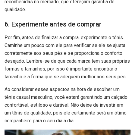
reconhecidas no mercado, que ofereçam garantia de
qualidade.
6. Experimente antes de comprar
Por fim, antes de finalizar a compra, experimente o tênis.
Caminhe um pouco com ele para verificar se ele se ajusta
corretamente aos seus pés e se proporciona o conforto
desejado. Lembre-se de que cada marca tem suas próprias
formas e tamanhos, por isso é importante encontrar o
tamanho e a forma que se adequem melhor aos seus pés.
Ao considerar esses aspectos na hora de escolher um
tênis casual masculino, você estará garantindo um calçado
confortável, estiloso e durável. Não deixe de investir em
um tênis de qualidade, pois ele certamente será um ótimo
companheiro para o seu dia a dia.