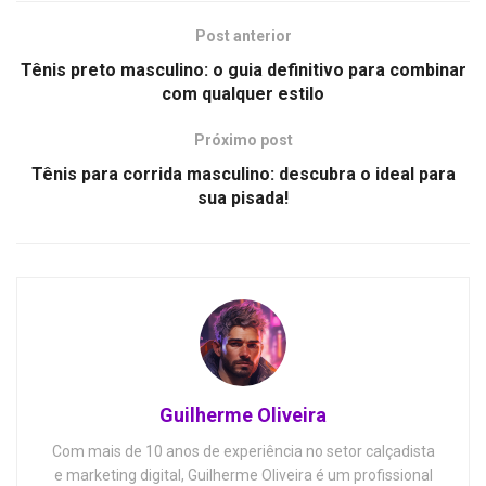
Post anterior
Tênis preto masculino: o guia definitivo para combinar
com qualquer estilo
Próximo post
Tênis para corrida masculino: descubra o ideal para
sua pisada!
Guilherme Oliveira
Com mais de 10 anos de experiência no setor calçadista
e marketing digital, Guilherme Oliveira é um profissional