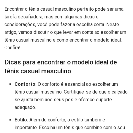
Encontrar o tênis casual masculino perfeito pode ser uma
tarefa desafiadora, mas com algumas dicas e
considerações, você pode fazer a escolha certa. Neste
artigo, vamos discutir o que levar em conta ao escolher um
tênis casual masculino e como encontrar o modelo ideal.
Confira!
Dicas para encontrar o modelo ideal de
tênis casual masculino
Conforto:
O conforto é essencial ao escolher um
tênis casual masculino. Certifique-se de que o calçado
se ajusta bem aos seus pés e oferece suporte
adequado.
Estilo:
Além do conforto, o estilo também é
importante. Escolha um tênis que combine com o seu