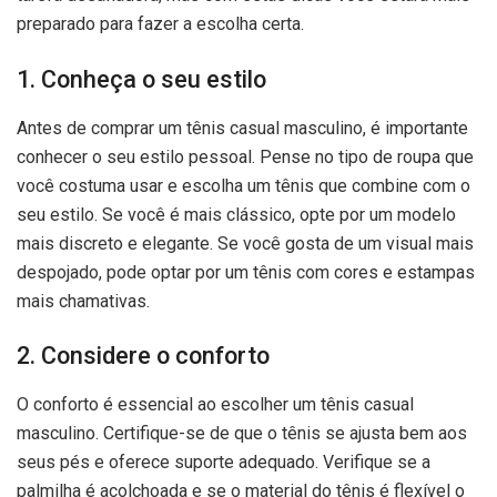
preparado para fazer a escolha certa.
1. Conheça o seu estilo
Antes de comprar um tênis casual masculino, é importante
conhecer o seu estilo pessoal. Pense no tipo de roupa que
você costuma usar e escolha um tênis que combine com o
seu estilo. Se você é mais clássico, opte por um modelo
mais discreto e elegante. Se você gosta de um visual mais
despojado, pode optar por um tênis com cores e estampas
mais chamativas.
2. Considere o conforto
O conforto é essencial ao escolher um tênis casual
masculino. Certifique-se de que o tênis se ajusta bem aos
seus pés e oferece suporte adequado. Verifique se a
palmilha é acolchoada e se o material do tênis é flexível o