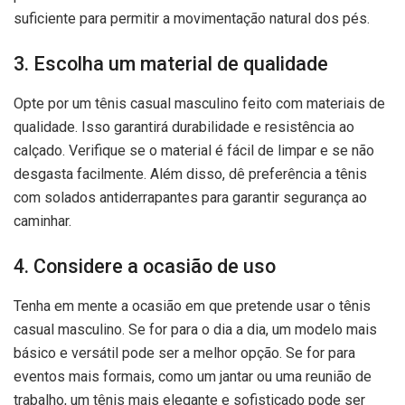
suficiente para permitir a movimentação natural dos pés.
3. Escolha um material de qualidade
Opte por um tênis casual masculino feito com materiais de
qualidade. Isso garantirá durabilidade e resistência ao
calçado. Verifique se o material é fácil de limpar e se não
desgasta facilmente. Além disso, dê preferência a tênis
com solados antiderrapantes para garantir segurança ao
caminhar.
4. Considere a ocasião de uso
Tenha em mente a ocasião em que pretende usar o tênis
casual masculino. Se for para o dia a dia, um modelo mais
básico e versátil pode ser a melhor opção. Se for para
eventos mais formais, como um jantar ou uma reunião de
trabalho, um tênis mais elegante e sofisticado pode ser