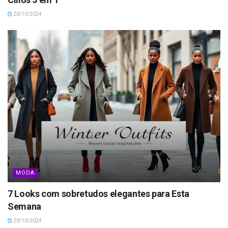
20/10/2024
MODA
7 Looks com sobretudos elegantes para Esta
Semana
20/10/2024