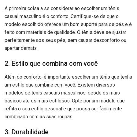
A primeira coisa a se considerar ao escolher um tênis
casual masculino é o conforto. Certifique-se de que o
modelo escolhido oferece um bom suporte para os pés e é
feito com materiais de qualidade. O tênis deve se ajustar
perfeitamente aos seus pés, sem causar desconforto ou
apertar demais.
2. Estilo que combina com você
Além do conforto, é importante escolher um tênis que tenha
um estilo que combine com você. Existem diversos
modelos de tênis casuais masculinos, desde os mais
básicos até os mais estilosos. Opte por um modelo que
reflita o seu estilo pessoal e que possa ser facilmente
combinado com as suas roupas.
3. Durabilidade