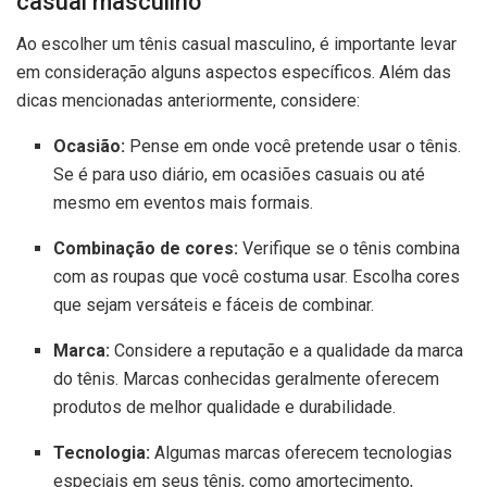
casual masculino
Ao escolher um tênis casual masculino, é importante levar
em consideração alguns aspectos específicos. Além das
dicas mencionadas anteriormente, considere:
Ocasião:
Pense em onde você pretende usar o tênis.
Se é para uso diário, em ocasiões casuais ou até
mesmo em eventos mais formais.
Combinação de cores:
Verifique se o tênis combina
com as roupas que você costuma usar. Escolha cores
que sejam versáteis e fáceis de combinar.
Marca:
Considere a reputação e a qualidade da marca
do tênis. Marcas conhecidas geralmente oferecem
produtos de melhor qualidade e durabilidade.
Tecnologia:
Algumas marcas oferecem tecnologias
especiais em seus tênis, como amortecimento,