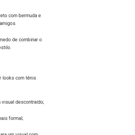
preto com bermuda e
 amigos.
a medo de combinar o
stilo.
 looks com tênis
visual descontraído;
ais formal;
para um visual com