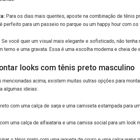
a:
Para os dias mais quentes, aposte na combinação de tênis 
 é perfeito para um passeio no parque ou um happy hour com os
:
Se você quer um visual mais elegante e sofisticado, não tenh
m terno e uma gravata. Essa é uma escolha moderna e cheia de e
ontar looks com tênis preto masculino
mencionadas acima, existem muitas outras opções para montar
ra algumas ideias:
reto com uma calça de sarja e uma camiseta estampada para um 
 com uma calça de alfaiataria e uma camisa social para um look m
nar o tênis preto com uma jaqueta de couro e uma calça jeans 