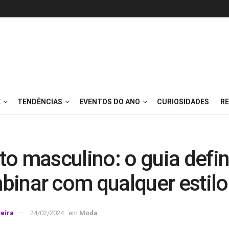
E
TENDÊNCIAS
EVENTOS DO ANO
CURIOSIDADES
RE
to masculino: o guia defin
binar com qualquer estilo
veira
24/02/2024
em
Moda