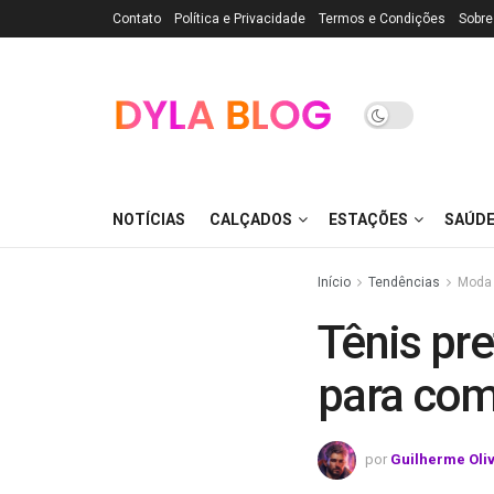
Contato
Política e Privacidade
Termos e Condições
Sobre
NOTÍCIAS
CALÇADOS
ESTAÇÕES
SAÚD
Início
Tendências
Moda
Tênis pre
para com
por
Guilherme Oli