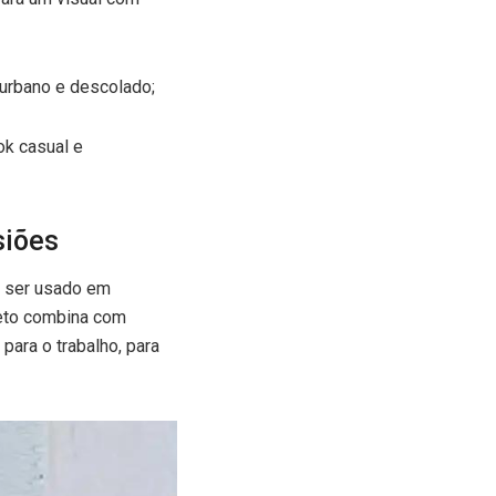
 urbano e descolado;
ok casual e
siões
e ser usado em
reto combina com
para o trabalho, para