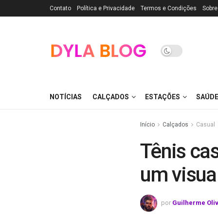
Contato
Política e Privacidade
Termos e Condições
Sobre
NOTÍCIAS
CALÇADOS
ESTAÇÕES
SAÚD
Início
Calçados
Casual
Tênis ca
um visua
por
Guilherme Oli