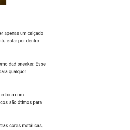
ser apenas um calçado
te estar por dentro
como dad sneaker. Esse
para qualquer
 combina com
ancos são ótimos para
ras cores metálicas,