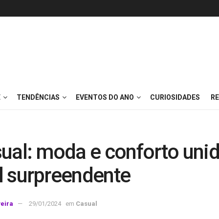
E
TENDÊNCIAS
EVENTOS DO ANO
CURIOSIDADES
RE
sual: moda e conforto uni
l surpreendente
veira
29/01/2024
em
Casual